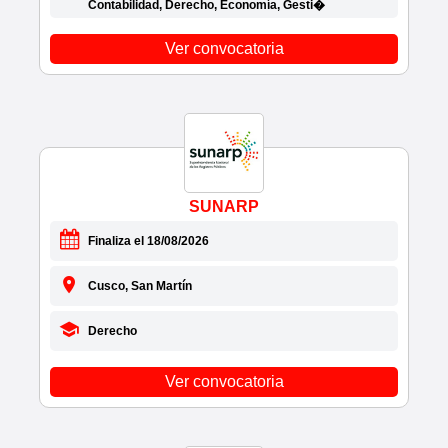
Contabilidad, Derecho, Economía, Gesti�
• COOPERATIVA DE TRANSPORTES
AYACUCHO EXSS
Ver convocatoria
• COOPERATIVA SANTO DOMINGO DE
GUZMÁN
• COPESCO CUSCO
• CORPAC
• CORPO LINEAL ESTETICA Y SALUD E.I.R.L.
• CORPORACION ARION
• CORPORACIÓN ART PROJECT
SUNARP
• CORPORACION CEHAS S.A.C.
Finaliza el 18/08/2026
• CORPORACION CHAVIN MOTORS S.A.C.
• CORPORACION EASYLENS
Cusco, San Martín
• CORPORACION EMPRESARIAL ROCAS
S.A.C.
Derecho
• CORPORACION FOCUS CRECIMIENTO
PERSONAL
Ver convocatoria
• CORPORACION HOTELERA METOR S.A.
• CORPORACION INMOBILIARIA WH
• CORPORACIÓN KLLPA PERÚ