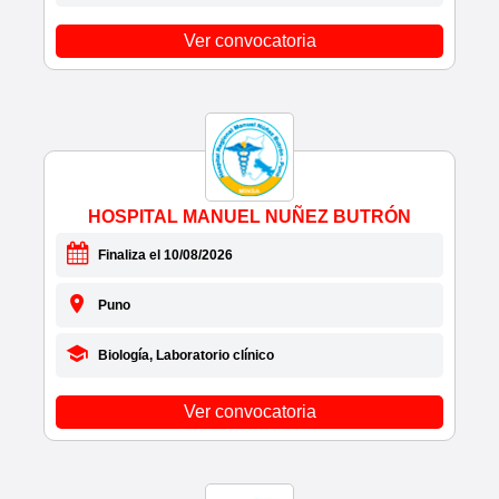
• DERMOVARIX E.I.R.L.
• DEVIDA
Ver convocatoria
• DEVOM S.A.C.
• DHL
• DIAMIRE SOCIEDAD COMERCIAL DE
RESP.LTDA.
• DIGITAL MAX S.A.C.
• DIJISA
HOSPITAL MANUEL NUÑEZ BUTRÓN
• DIONS CHIMIE EIRL
• DIONS SRLTDA
Finaliza el 10/08/2026
• DIRCETUR UCAYALI
• DIRECCIÓN AGRARIA (DRA-AMAZONAS)
Puno
• DIRECCIÓN AGRARIA ANCASH
• DIRECCIÓN AGRARIA DE ANDAHUAYLAS
Biología, Laboratorio clínico
• DIRECCIÓN AGRARIA ICA
• DIRECCIÓN AGRARIA PUNO
Ver convocatoria
• DIRECCIÓN AGRARIA(DRA) AYACUCHO
• DIRECCIÓN AGRICULTURA(DRA)
HUANCAVELICA