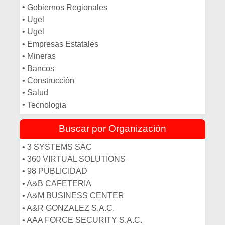
• DISEÑO
•
Gobiernos Regionales
• ECOLOGISTAS
•
Ugel
• ECONOMISTAS
•
Ugel
• EDUCACION
•
Empresas Estatales
• EDUCACION
•
Mineras
• ELECTRÓNICA
•
Bancos
• ENFERMERIA
•
Construcción
• ESTADISTICA
•
Salud
• FINANZAS
•
Tecnologia
• FISIOTERAPIA
• FÍSICOS
Buscar por Organización
• GASTRONOMIA/CHEF
• 3 SYSTEMS SAC
• GEÓGRAFOS
• 360 VIRTUAL SOLUTIONS
• GEÓLOGOS
• 98 PUBLICIDAD
• INFORMATICA
• A&B CAFETERIA
• ING. ELECTRICA
• A&M BUSINESS CENTER
• INGENIERIA AMBIENTAL
• A&R GONZALEZ S.A.C.
• INGENIERIA CIVIL
• AAA FORCE SECURITY S.A.C.
• INGENIERIA DE MINAS