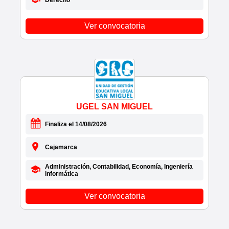
• DIRECCIÓN DE SANIDAD
POLICIAL(DIRSAPOL)
Ver convocatoria
• DIRECCIÓN DE TRABAJO ANCASH
• DIRECCIÓN DE TRANSPORTES
AYACUCHO(DRTC)
• DIRECCIÓN DE TRANSPORTES CAJAMARCA
• DIRECCIÓN DE TRANSPORTES(DRSTC)
TUMBES
• DIRECCIÓN DE TRANSPORTES(DRTC)
UGEL SAN MIGUEL
JUNÍN
• DIRECCION DE TRANSPORTES(DRTC)
Finaliza el 14/08/2026
PIURA
• DIRECCIÓN DE TRANSPORTES(DRTC)
Cajamarca
PUNO
• DIRECCIÓN DE TRANSPORTES(DRTC)
Administración, Contabilidad, Economía, Ingeniería
UCAYALI
informática
• DIRECCION ESTRATEGICA
Ver convocatoria
• DIRECCION REGIONAL AGRICULTURA PIURA
• DIRECCIÓN REGIONAL DE AGRICULTURA
JUNÍN