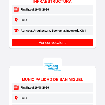
• CERTICOM S.A.C.
INFRAESTRUCTURA
• CESAL
Finaliza el 19/08/2026
• CGM & ASOCIADOS PERU S.A.C.
• CGM RENTAL S.A.C.
Lima
• CHALLE NAVARRO JENNIFER CRISTINA
• CHEKMAX E.I.R.L.
Agrícola, Arquitectura, Economía, Ingeniería Civil
• CHINA RAILWAY TUNNEL GROUP CO., LTD
SUCURS
Ver convocatoria
• CHINA ROAD AND BRIDGE CORPORATION
SUCURSAL
• CHOBA CHOBA
• CHRISTOPHER GALVEZ
• CIA INDUSTRIAL CONTINENTAL SAC
• CIBERTEC
• CIBERTEC PERU S.A.C.
MUNICIPALIDAD DE SAN MIGUEL
• CIEL INGENIEROS S.A.C.
Finaliza el 19/08/2026
• CIENCIACTIVA
• CIMED S.R.L.
Lima
• CINCO MILLAS SAC