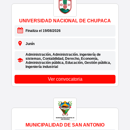
• BITEL
• BIZNES SAC
• BK GROUP PERU S.A.C.
UNIVERSIDAD NACIONAL DE CHUPACA
• BLUE MARLIN BEACH CLUB S.A.
Finaliza el 19/08/2026
• BOIRO S.A.C.
• BOTICA AHORRO Y SALUD
Junín
• BOTICA HUANCAYO
Administración, Administración. ingeniería de
• BOTICAS Y SALUD
sistemas, Contabilidad, Derecho, Economía,
• BSG INSTITUTE
Administración pública, Educación, Gestión pública,
Ingeniería industrial
• BUMERAN
• BURGOS VERGARAY INGENIEROS
Ver convocatoria
• BURO GROUP
• BURO SERVICIOS FINANCIEROS SOCIEDAD
ANONIM
• C&C GUTIERREZ S.A.C.
• C&R ABASTECIMIENTO Y SERVICIOS
• C.E.P. SANTA ROSA DE LIMA
• C.L.R & R SAC
MUNICIPALIDAD DE SAN ANTONIO