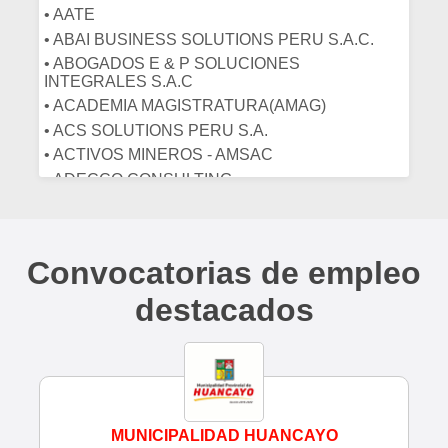
• AATE
• INGENIERIA FORESTAL
• ABAI BUSINESS SOLUTIONS PERU S.A.C.
• INGENIERIA INDUSTRIAL
• ABOGADOS E & P SOLUCIONES
• INGENIEROS
INTEGRALES S.A.C
• LABORATORIO
• ACADEMIA MAGISTRATURA(AMAG)
• LIMPIEZA
• ACS SOLUTIONS PERU S.A.
• MARKETING/PUBLICIDAD
• ACTIVOS MINEROS - AMSAC
• MATEMATICOS
• ADECCO CONSULTING
• MECÁNICA
• ADECCO PERU
• MEDICOS
• ADINELSA
• MEDICOS CIRUJANOS
• ADMINFICIOS
Convocatorias de empleo
• MEDICOS VETERINARIOS
• ADVANCE ELECTRICAL ENGINEERING
• NUTRICIONISTAS
SOLUTIONS
destacados
• OBSTETRAS
• AE BUSINESS E.I.R.L.
• ODONTOLOGOS
• AEROLÍNEA AVIANCA
• OFTALMÓLOGOS
• AEROLÍNEA LC PERÚ
• PERIODISTAS
• AF CONSTRUCTECNIA S.A.C.
• PROFESORES
• AFP HABITAT
MUNICIPALIDAD HUANCAYO
• PSICÓLOGOS
• AGENCIA DE COMPRAS DE LAS FFAA