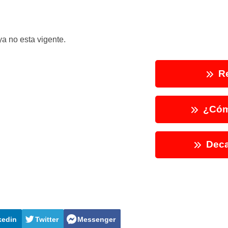
a no esta vigente.
Re
¿Cóm
Deca
kedin
Twitter
Messenger