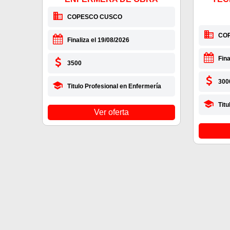
COPESCO CUSCO
CO
Finaliza el 19/08/2026
Fina
3500
300
Titulo Profesional en Enfermería
Titu
Ver oferta