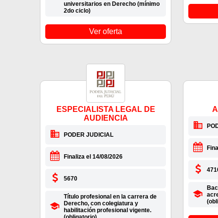
universitarios en Derecho (mínimo
2do ciclo)
Ver oferta
ESPECIALISTA LEGAL DE
A
AUDIENCIA
POD
PODER JUDICIAL
Fina
Finaliza el 14/08/2026
471
5670
Bach
acr
Título profesional en la carrera de
(obl
Derecho, con colegiatura y
habilitación profesional vigente.
(obligatorio).