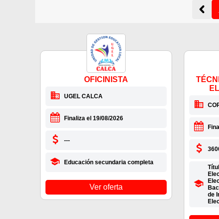
OFICINISTA
TÉCN
E
UGEL CALCA
CO
Finaliza el 19/08/2026
Fina
---
360
Educación secundaria completa
Títu
Elec
Elec
Ver oferta
Bach
de I
Ele