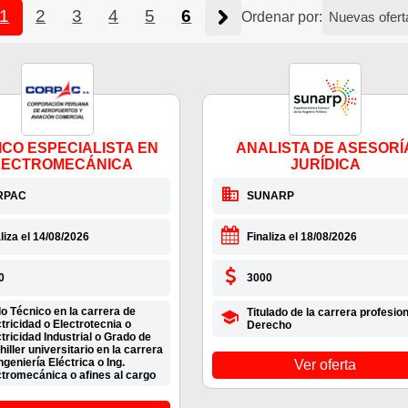
1
2
3
4
5
6
Ordenar por:
ICO ESPECIALISTA EN
ANALISTA DE ASESORÍ
LECTROMECÁNICA
JURÍDICA
RPAC
SUNARP
liza el 14/08/2026
Finaliza el 18/08/2026
0
3000
lo Técnico en la carrera de
Titulado de la carrera profesion
tricidad o Electrotecnia o
Derecho
tricidad Industrial o Grado de
iller universitario en la carrera
ngeniería Eléctrica o Ing.
Ver oferta
ctromecánica o afines al cargo