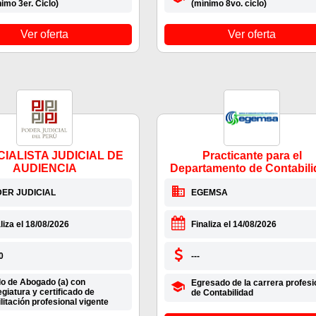
imo 3er. Ciclo)
(mínimo 8vo. ciclo)
Ver oferta
Ver oferta
IALISTA JUDICIAL DE
Practicante para el
AUDIENCIA
Departamento de Contabil
ER JUDICIAL
EGEMSA
liza el 18/08/2026
Finaliza el 14/08/2026
0
---
lo de Abogado (a) con
Egresado de la carrera profesi
giatura y certificado de
de Contabilidad
litación profesional vigente