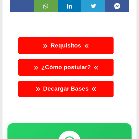
Requisitos
¿Cómo postular?
Decargar Bases