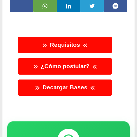
Requisitos
¿Cómo postular?
Decargar Bases