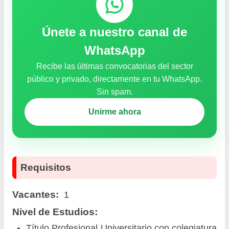
Únete a nuestro canal de
WhatsApp
Recibe las últimas convocatorias del sector
público y privado, directamente en tu WhatsApp.
Sin spam.
Unirme ahora
Requisitos
Vacantes:
1
Nivel de Estudios:
Título Profesional Universitario con colegiatura