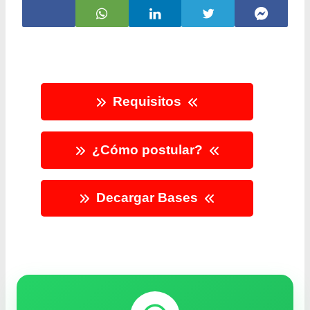
Requisitos
¿Cómo postular?
Decargar Bases