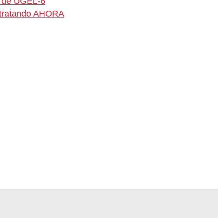
o de UGEL-6
ontratando AHORA