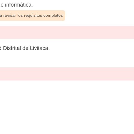
e informática.
 revisar los requisitos completos
Distrital de Livitaca