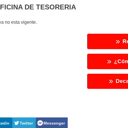
OFICINA DE TESORERIA
a no esta vigente.
Re
¿Cóm
Deca
kedin
Twitter
Messenger