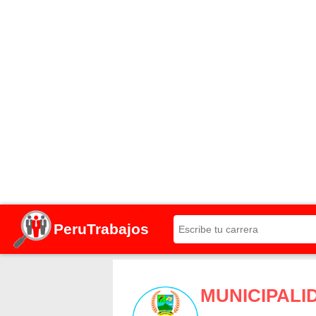
PeruTrabajos
MUNICIPALI