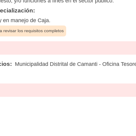
sto, y/o funciones a fines en el sector público.
cialización:
y en manejo de Caja.
 revisar los requisitos completos
cios:
Municipalidad Distrital de Camanti - Oficina Tesore