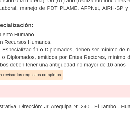
unción o la materia): Un (01) año (realizando funciones 
 Laboral, manejo de PDT PLAME, AFPNet, AIRH-SP y ot
cialización:
Talento Humano.
 en Recursos Humanos.
 Especialización o Diplomados, deben ser mínimo de no
 o Diplomados, emitidos por Entes Rectores, mínimo d
bos deben tener una antigüedad no mayor de 10 años
 revisar los requisitos completos
rativa. Dirección: Jr. Arequipa N° 240 - El Tambo - Hu