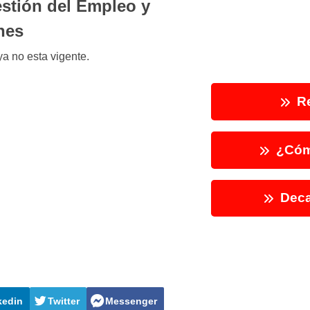
estión del Empleo y
nes
a no esta vigente.
Re
¿Cóm
Deca
kedin
Twitter
Messenger