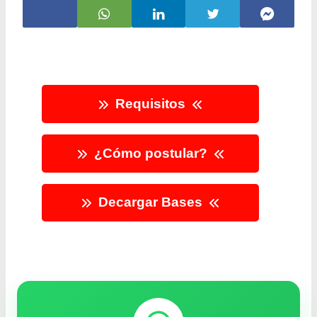
Requisitos
¿Cómo postular?
Decargar Bases