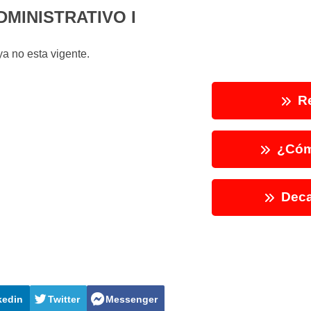
DMINISTRATIVO I
a no esta vigente.
Re
¿Cóm
Deca
kedin
Twitter
Messenger