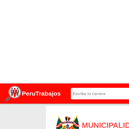
PeruTrabajos
MUNICIPALI