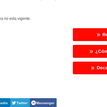
a no esta vigente.
Re
¿Cóm
Deca
kedin
Twitter
Messenger