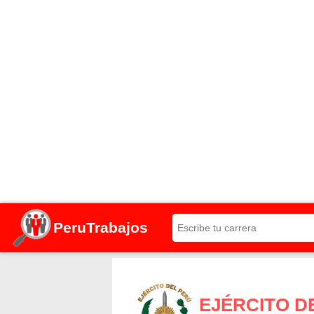
PeruTrabajos
EJÉRCITO D