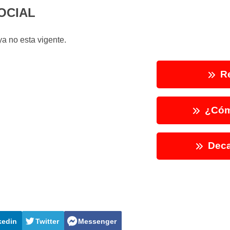
OCIAL
a no esta vigente.
Re
¿Cóm
Deca
kedin
Twitter
Messenger