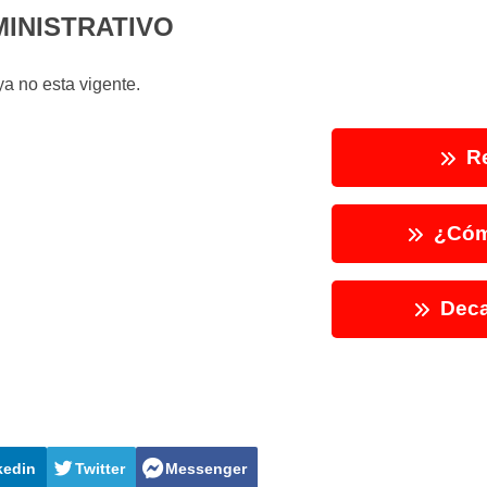
MINISTRATIVO
a no esta vigente.
Re
¿Cóm
Deca
kedin
Twitter
Messenger