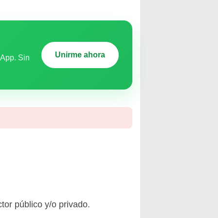
Unirme ahora
sApp. Sin
or público y/o privado.