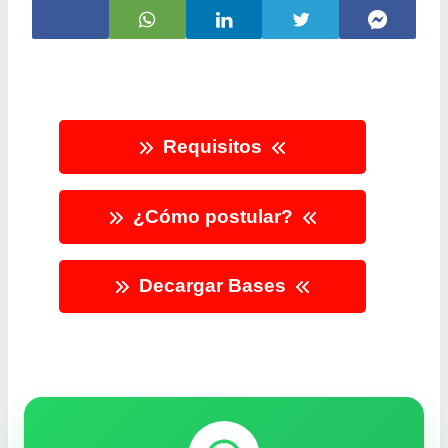
Requisitos
¿Cómo postular?
Decargar Bases