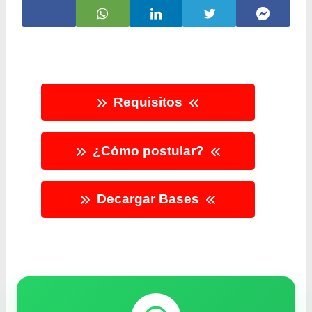
Requisitos
¿Cómo postular?
Decargar Bases