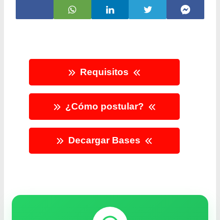
Requisitos
¿Cómo postular?
Decargar Bases