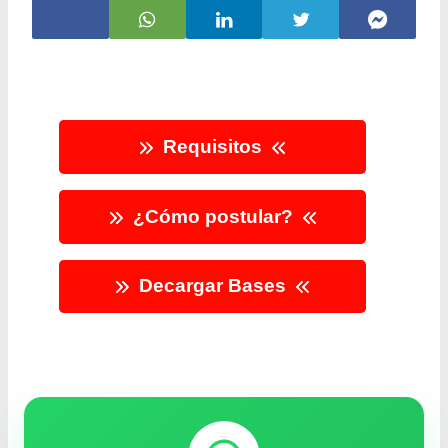
Requisitos
¿Cómo postular?
Decargar Bases