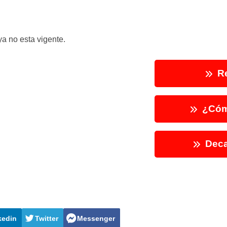
a no esta vigente.
Re
¿Cóm
Deca
kedin
Twitter
Messenger