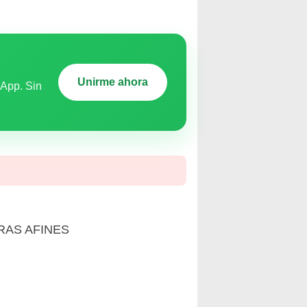
Unirme ahora
sApp. Sin
ERAS AFINES