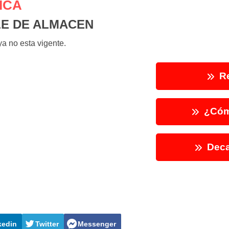
ICA
E DE ALMACEN
a no esta vigente.
Re
¿Cóm
Deca
kedin
Twitter
Messenger