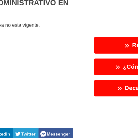
DMINISTRATIVO EN
a no esta vigente.
Re
¿Cóm
Deca
kedin
Twitter
Messenger