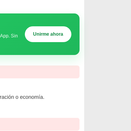
Unirme ahora
sApp. Sin
stración o economía.