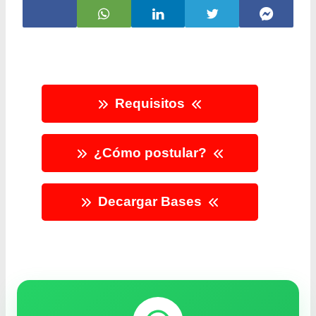
Requisitos
¿Cómo postular?
Decargar Bases