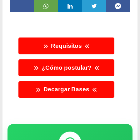
Requisitos
¿Cómo postular?
Decargar Bases