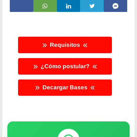
Requisitos
¿Cómo postular?
Decargar Bases