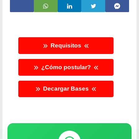
Requisitos
¿Cómo postular?
Decargar Bases