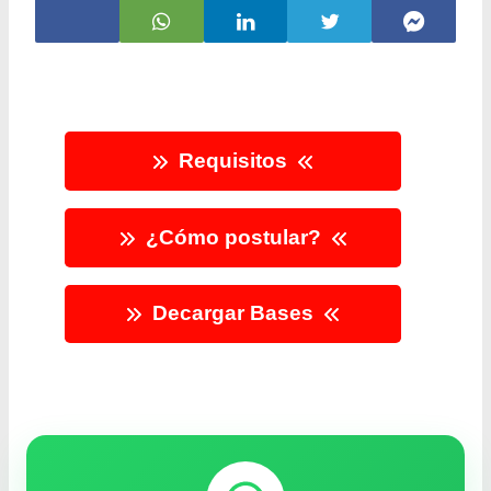
Requisitos
¿Cómo postular?
Decargar Bases