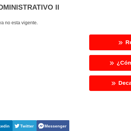
MINISTRATIVO II
a no esta vigente.
Re
¿Cóm
Deca
kedin
Twitter
Messenger