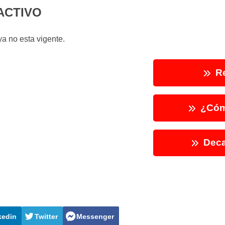
ACTIVO
a no esta vigente.
Re
¿Cóm
Deca
kedin
Twitter
Messenger