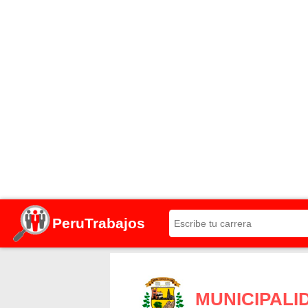
PeruTrabajos
MUNICIPALI