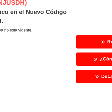
INJUSDH)
ico en el Nuevo Código
l.
a no esta vigente.
Re
¿Cóm
Deca