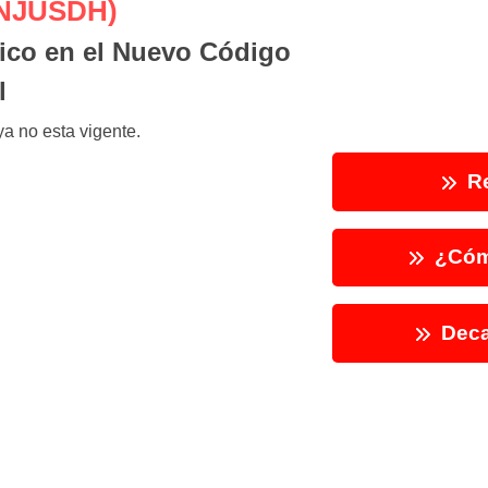
INJUSDH)
ico en el Nuevo Código
l
a no esta vigente.
Re
¿Cóm
Deca