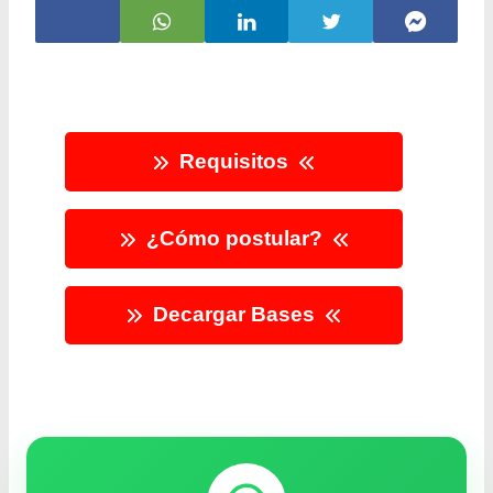
Requisitos
¿Cómo postular?
Decargar Bases