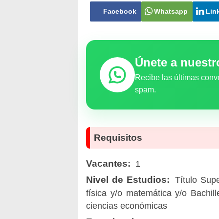
Facebook
Whatsapp
Lin
Únete a nuest
Recibe las últimas conv
spam.
Requisitos
Vacantes:
1
Nivel de Estudios:
Título Supe
física y/o matemática y/o Bachil
ciencias económicas