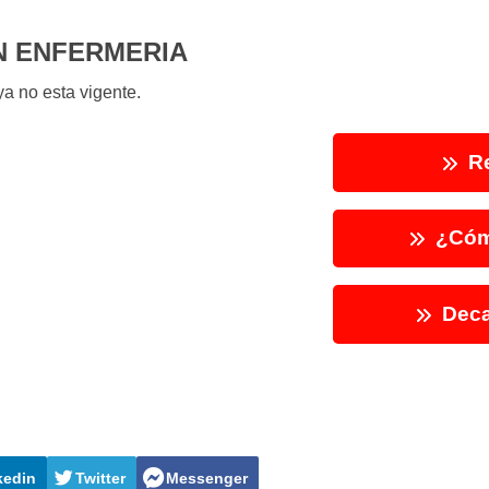
N ENFERMERIA
a no esta vigente.
Re
¿Cóm
Deca
kedin
Twitter
Messenger