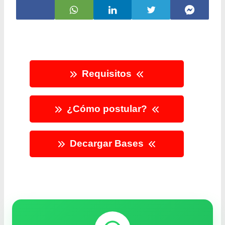
Requisitos
¿Cómo postular?
Decargar Bases