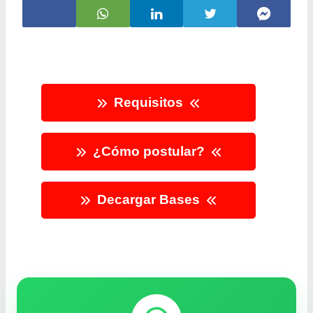
Requisitos
¿Cómo postular?
Decargar Bases