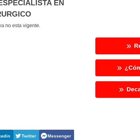
SPECIALISTA EN
RURGICO
a no esta vigente.
Re
¿Cóm
Deca
kedin
Twitter
Messenger