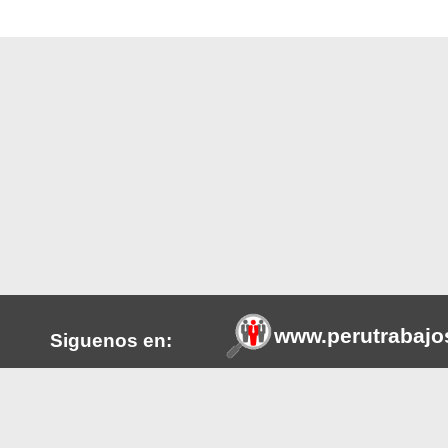
www.perutrabajo
Siguenos en:
tros a
Esta plataforma web ayuda en la
Facebook
s o del
promueve la transparencia de l
publicamos se hace referencia a
m
LinkedIn
realizamos la selección de pers