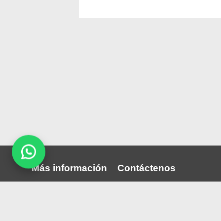
Más información
Contáctenos
Quiénes somos
Puede comunicarse con noso
través nuestras redes sociale
Publica tu convocatoria
correo:
perutrabajos.com@gmail.co
Blog