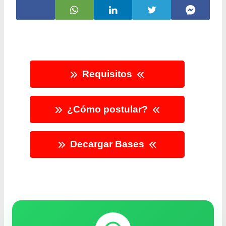
Requisitos
¿Cómo postular?
Decargar Bases