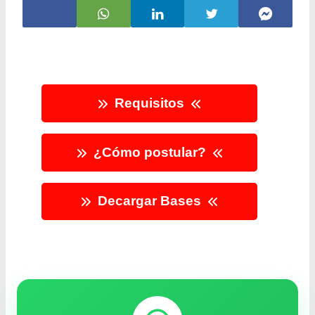
Requisitos
¿Cómo postular?
Decargar Bases