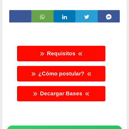
Requisitos
¿Cómo postular?
Decargar Bases