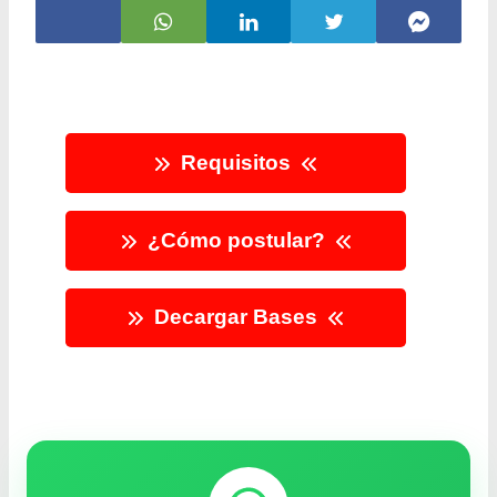
Requisitos
¿Cómo postular?
Decargar Bases