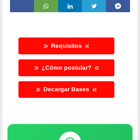
Requisitos
¿Cómo postular?
Decargar Bases