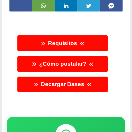
Requisitos
¿Cómo postular?
Decargar Bases