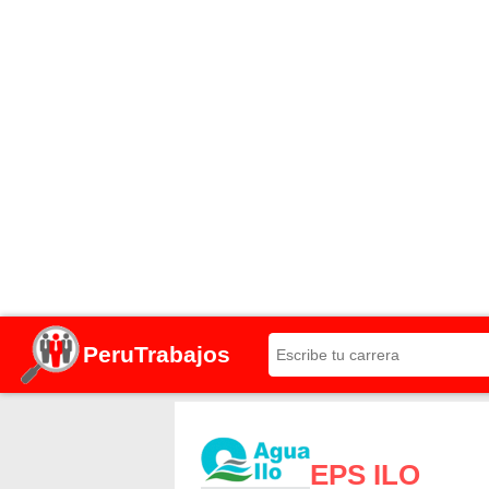
PeruTrabajos
EPS ILO