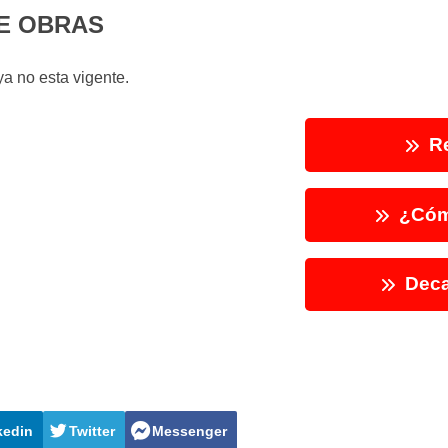
E OBRAS
a no esta vigente.
Re
¿Cóm
Deca
kedin
Twitter
Messenger