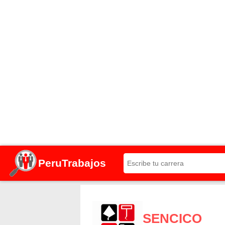
PeruTrabajos
SENCICO