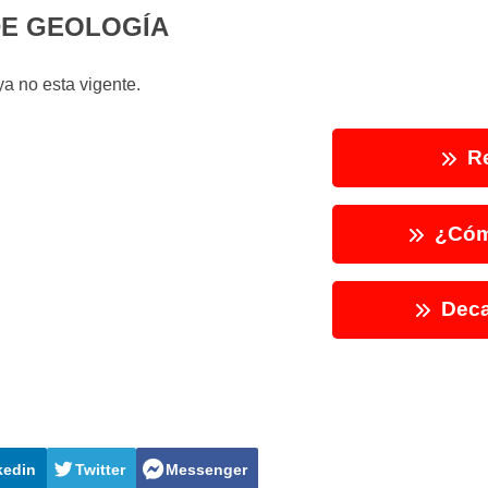
DE GEOLOGÍA
a no esta vigente.
Re
¿Cóm
Deca
kedin
Twitter
Messenger