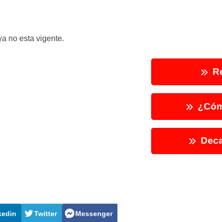
a no esta vigente.
Re
¿Cóm
Deca
kedin
Twitter
Messenger