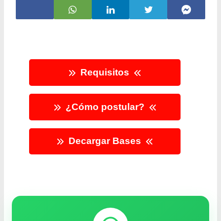
Requisitos
¿Cómo postular?
Decargar Bases