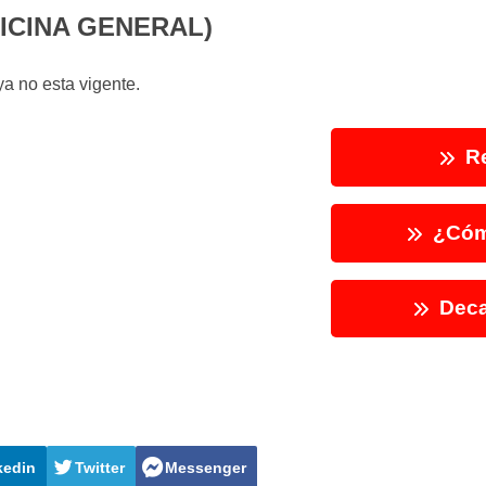
ICINA GENERAL)
a no esta vigente.
Re
¿Cóm
Deca
kedin
Twitter
Messenger