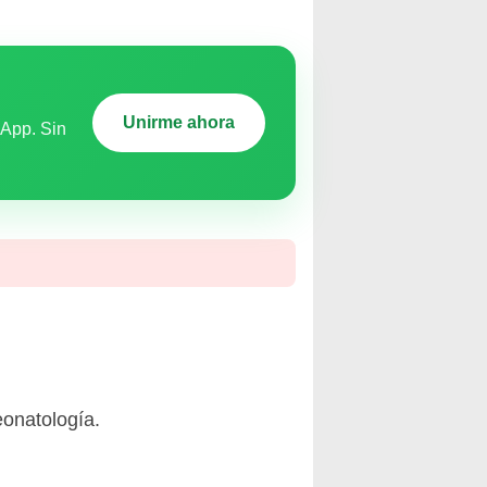
Unirme ahora
sApp. Sin
eonatología.