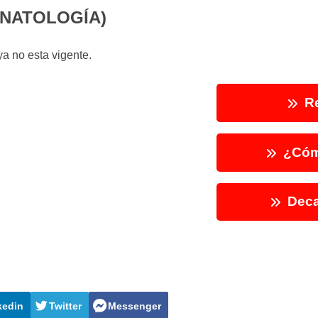
ONATOLOGÍA)
a no esta vigente.
Re
¿Cóm
Deca
kedin
Twitter
Messenger