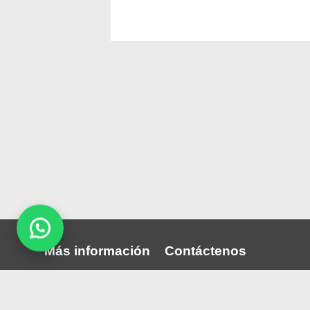
Más información
Contáctenos
Quiénes somos
Puede comunicarse con noso
través nuestras redes sociale
Publica tu convocatoria
correo: