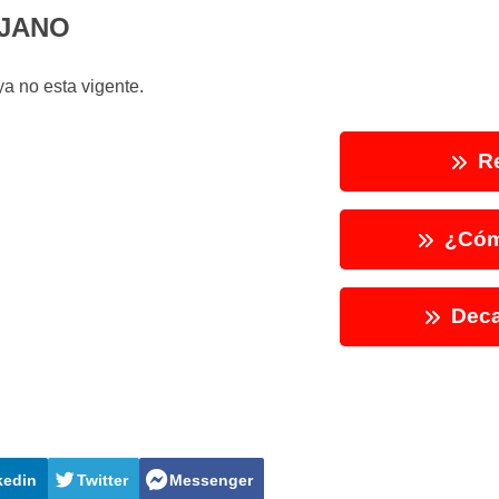
UJANO
a no esta vigente.
Re
¿Cóm
Deca
kedin
Twitter
Messenger