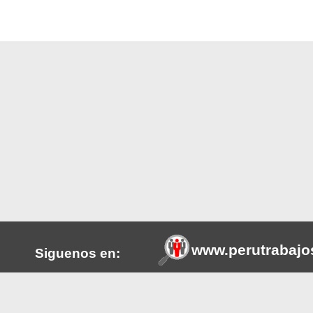
www.perutrabajo
Siguenos en:
tros a
Esta plataforma web ayuda en la
Facebook
s o del
promueve la transparencia de l
publicamos se hace referencia a